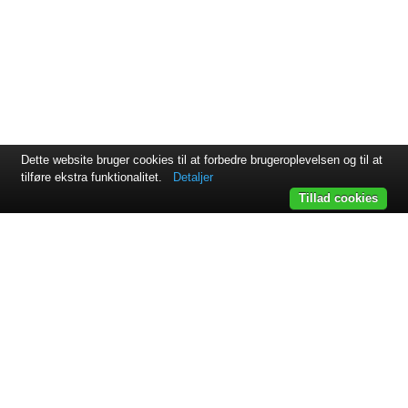
Dette website bruger cookies til at forbedre brugeroplevelsen og til at
tilføre ekstra funktionalitet.
Detaljer
Tillad cookies
Svejsehuset A/S | Jens Juuls vej 15 | 8260 Viby J | +45 87 38
64 11
Samarbejdspartnere