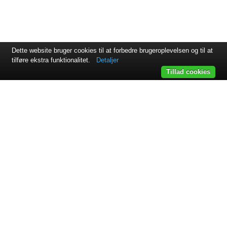
Dette website bruger cookies til at forbedre brugeroplevelsen og til at
tilføre ekstra funktionalitet.
Detaljer
Tillad cookies
Svejsehuset A/S | Jens Juuls vej 15 | 8260 Viby J | +45 87 38
64 11
Samarbejdspartnere