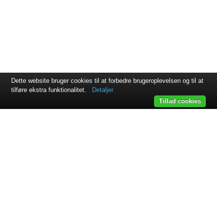
Dette website bruger cookies til at forbedre brugeroplevelsen og til at
tilføre ekstra funktionalitet.
Detaljer
Tillad cookies
Svejsehuset A/S | Jens Juuls vej 15 | 8260 Viby J | +45 87 38
64 11
Samarbejdspartnere