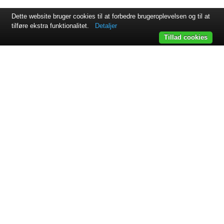
Dette website bruger cookies til at forbedre brugeroplevelsen og til at
tilføre ekstra funktionalitet.
Detaljer
Tillad cookies
Svejsehuset A/S | Jens Juuls vej 15 | 8260 Viby J | +45 87 38
64 11
Samarbejdspartnere