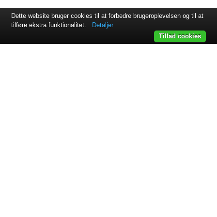
Dette website bruger cookies til at forbedre brugeroplevelsen og til at
tilføre ekstra funktionalitet.
Detaljer
Tillad cookies
Svejsehuset A/S | Jens Juuls vej 15 | 8260 Viby J | +45 87 38
64 11
Samarbejdspartnere