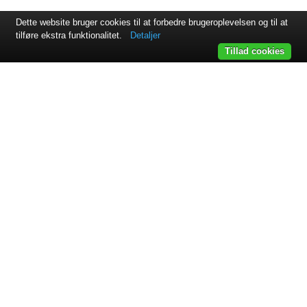
Dette website bruger cookies til at forbedre brugeroplevelsen og til at
tilføre ekstra funktionalitet.
Detaljer
Tillad cookies
Svejsehuset A/S | Jens Juuls vej 15 | 8260 Viby J | +45 87 38
64 11
Samarbejdspartnere