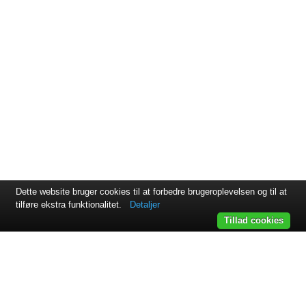
Dette website bruger cookies til at forbedre brugeroplevelsen og til at
tilføre ekstra funktionalitet.
Detaljer
Tillad cookies
Svejsehuset A/S | Jens Juuls vej 15 | 8260 Viby J | +45 87 38
64 11
Samarbejdspartnere