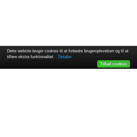
Dette website bruger cookies til at forbedre brugeroplevelsen og til at
tilføre ekstra funktionalitet.
Detaljer
Tillad cookies
Svejsehuset A/S | Jens Juuls vej 15 | 8260 Viby J | +45 87 38
64 11
Samarbejdspartnere