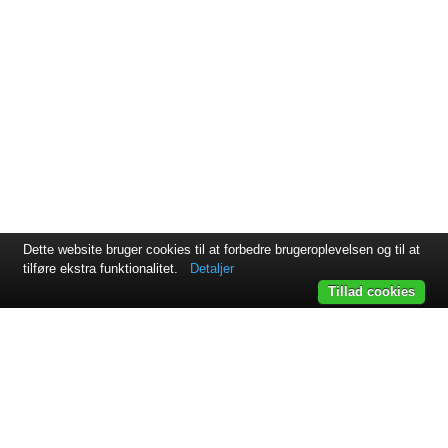
Dette website bruger cookies til at forbedre brugeroplevelsen og til at
tilføre ekstra funktionalitet.
Detaljer
Tillad cookies
Svejsehuset A/S | Jens Juuls vej 15 | 8260 Viby J | +45 87 38
64 11
Samarbejdspartnere