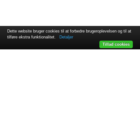
Dette website bruger cookies til at forbedre brugeroplevelsen og til at
tilføre ekstra funktionalitet.
Detaljer
Tillad cookies
Svejsehuset A/S | Jens Juuls vej 15 | 8260 Viby J | +45 87 38
64 11
Samarbejdspartnere