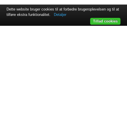
Dette website bruger cookies til at forbedre brugeroplevelsen og til at
tilføre ekstra funktionalitet.
Detaljer
Tillad cookies
Svejsehuset A/S | Jens Juuls vej 15 | 8260 Viby J | +45 87 38
64 11
Samarbejdspartnere