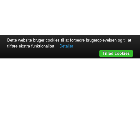
Dette website bruger cookies til at forbedre brugeroplevelsen og til at
tilføre ekstra funktionalitet.
Detaljer
Tillad cookies
Svejsehuset A/S | Jens Juuls vej 15 | 8260 Viby J | +45 87 38
64 11
Samarbejdspartnere