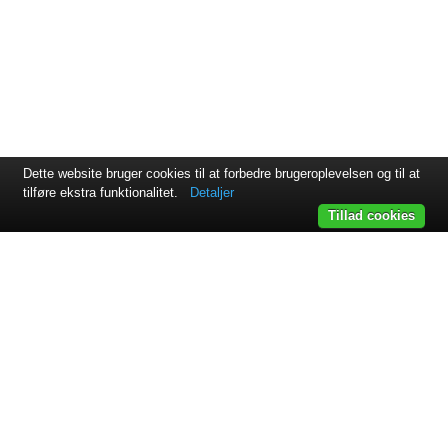
Dette website bruger cookies til at forbedre brugeroplevelsen og til at
tilføre ekstra funktionalitet.
Detaljer
Tillad cookies
Svejsehuset A/S | Jens Juuls vej 15 | 8260 Viby J | +45 87 38
64 11
Samarbejdspartnere