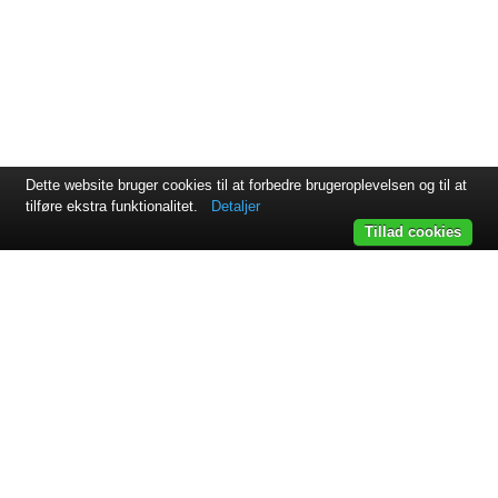
Dette website bruger cookies til at forbedre brugeroplevelsen og til at
tilføre ekstra funktionalitet.
Detaljer
Tillad cookies
Svejsehuset A/S | Jens Juuls vej 15 | 8260 Viby J | +45 87 38
64 11
Samarbejdspartnere