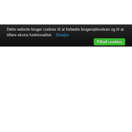
Dette website bruger cookies til at forbedre brugeroplevelsen og til at
tilføre ekstra funktionalitet.
Detaljer
Tillad cookies
Svejsehuset A/S | Jens Juuls vej 15 | 8260 Viby J | +45 87 38
64 11
Samarbejdspartnere