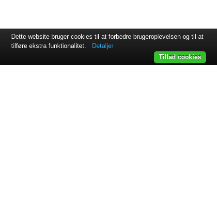
Dette website bruger cookies til at forbedre brugeroplevelsen og til at
tilføre ekstra funktionalitet.
Detaljer
Tillad cookies
Svejsehuset A/S | Jens Juuls vej 15 | 8260 Viby J | +45 87 38
64 11
Samarbejdspartnere