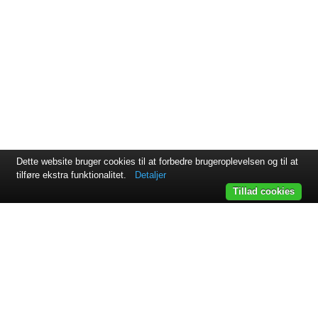
Dette website bruger cookies til at forbedre brugeroplevelsen og til at
tilføre ekstra funktionalitet.
Detaljer
Tillad cookies
Svejsehuset A/S | Jens Juuls vej 15 | 8260 Viby J | +45 87 38
64 11
Samarbejdspartnere