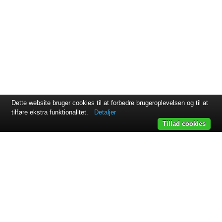
Dette website bruger cookies til at forbedre brugeroplevelsen og til at
tilføre ekstra funktionalitet.
Detaljer
Tillad cookies
Svejsehuset A/S | Jens Juuls vej 15 | 8260 Viby J | +45 87 38
64 11
Samarbejdspartnere