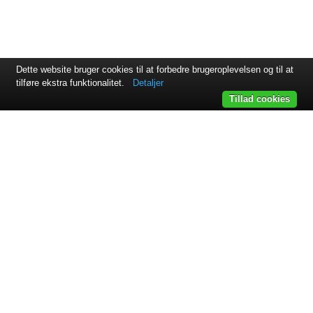
Dette website bruger cookies til at forbedre brugeroplevelsen og til at
tilføre ekstra funktionalitet.
Detaljer
Tillad cookies
Svejsehuset A/S | Jens Juuls vej 15 | 8260 Viby J | +45 87 38
64 11
Samarbejdspartnere