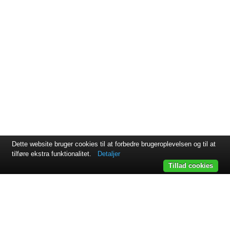
Dette website bruger cookies til at forbedre brugeroplevelsen og til at
tilføre ekstra funktionalitet.
Detaljer
Tillad cookies
Svejsehuset A/S | Jens Juuls vej 15 | 8260 Viby J | +45 87 38
64 11
Samarbejdspartnere