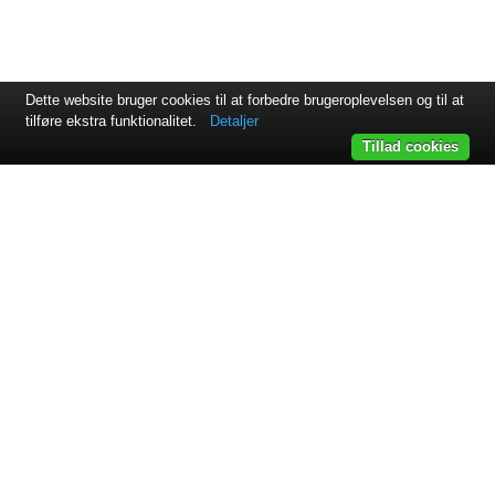
Dette website bruger cookies til at forbedre brugeroplevelsen og til at
tilføre ekstra funktionalitet.
Detaljer
Tillad cookies
Svejsehuset A/S | Jens Juuls vej 15 | 8260 Viby J | +45 87 38
64 11
Samarbejdspartnere