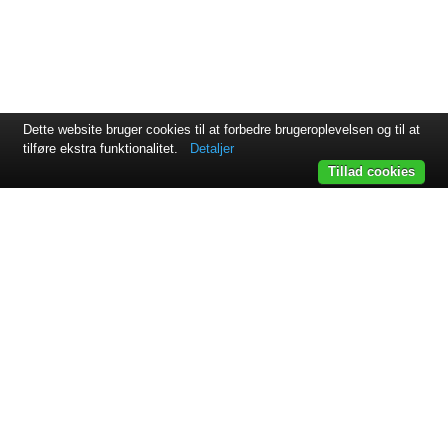
Dette website bruger cookies til at forbedre brugeroplevelsen og til at
tilføre ekstra funktionalitet.
Detaljer
Tillad cookies
Svejsehuset A/S | Jens Juuls vej 15 | 8260 Viby J | +45 87 38
64 11
Samarbejdspartnere