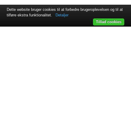
Dette website bruger cookies til at forbedre brugeroplevelsen og til at
tilføre ekstra funktionalitet.
Detaljer
Tillad cookies
Svejsehuset A/S | Jens Juuls vej 15 | 8260 Viby J | +45 87 38
64 11
Samarbejdspartnere