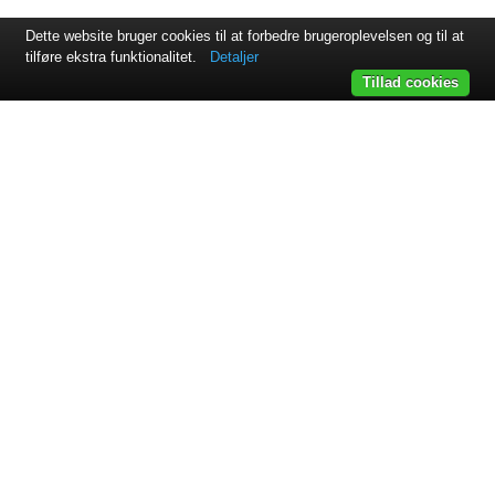
Dette website bruger cookies til at forbedre brugeroplevelsen og til at
tilføre ekstra funktionalitet.
Detaljer
Tillad cookies
Svejsehuset A/S | Jens Juuls vej 15 | 8260 Viby J | +45 87 38
64 11
Samarbejdspartnere