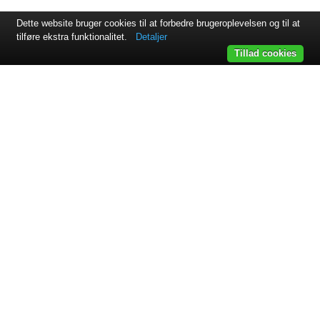
Dette website bruger cookies til at forbedre brugeroplevelsen og til at
tilføre ekstra funktionalitet.
Detaljer
Tillad cookies
Svejsehuset A/S | Jens Juuls vej 15 | 8260 Viby J | +45 87 38
64 11
Samarbejdspartnere