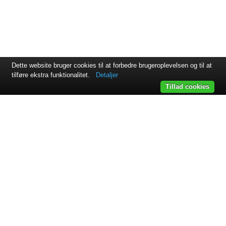
Dette website bruger cookies til at forbedre brugeroplevelsen og til at
tilføre ekstra funktionalitet.
Detaljer
Tillad cookies
Svejsehuset A/S | Jens Juuls vej 15 | 8260 Viby J | +45 87 38
64 11
Samarbejdspartnere