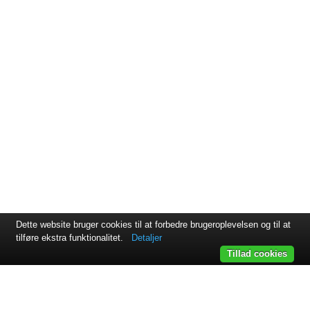
Dette website bruger cookies til at forbedre brugeroplevelsen og til at
tilføre ekstra funktionalitet.
Detaljer
Tillad cookies
Svejsehuset A/S | Jens Juuls vej 15 | 8260 Viby J | +45 87 38