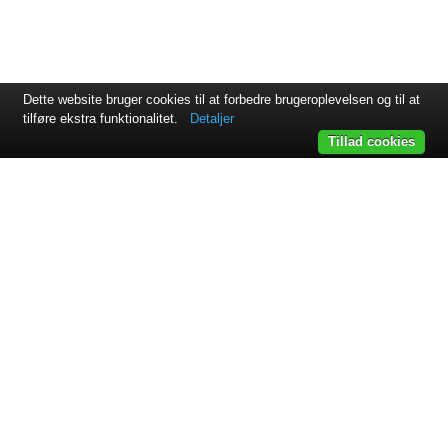
Dette website bruger cookies til at forbedre brugeroplevelsen og til at
tilføre ekstra funktionalitet.
Detaljer
Tillad cookies
Svejsehuset A/S | Jens Juuls vej 15 | 8260 Viby J | +45 87 38
64 11
Samarbejdspartnere