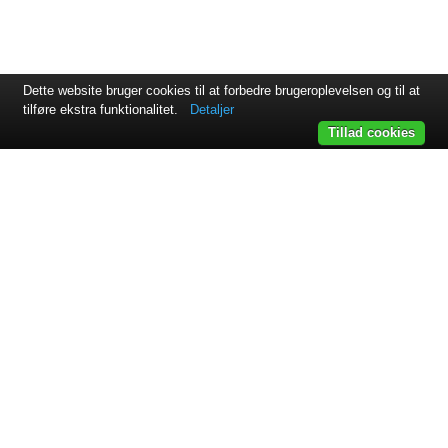
Dette website bruger cookies til at forbedre brugeroplevelsen og til at
tilføre ekstra funktionalitet.
Detaljer
Tillad cookies
Svejsehuset A/S | Jens Juuls vej 15 | 8260 Viby J | +45 87 38
64 11
Samarbejdspartnere