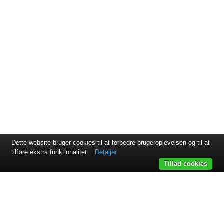
Dette website bruger cookies til at forbedre brugeroplevelsen og til at
tilføre ekstra funktionalitet.
Detaljer
Tillad cookies
Svejsehuset A/S | Jens Juuls vej 15 | 8260 Viby J | +45 87 38
64 11